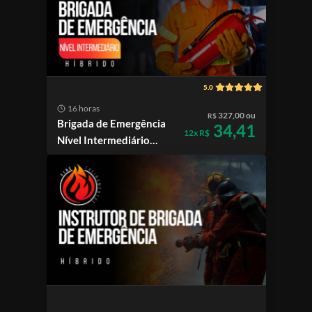
5.0
16 horas
327,00 ou
R$
Brigada de Emergência
34,41
12x R$
Nível Intermediário
Híbrido | SC