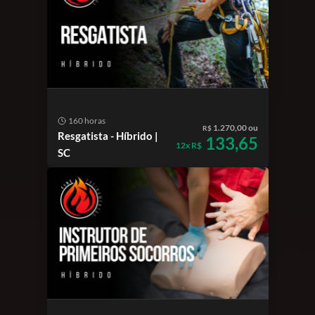
160 horas
1.270,00 ou
R$
Resgatista - Híbrido |
133,65
12x R$
SC