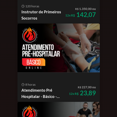
120 horas
1.350,00 ou
R$
Instrutor de Primeiros
142,07
12x R$
Socorros
8 horas
227,00 ou
R$
Atendimento Pré
23,89
12x R$
Hospitalar - Básico -
online