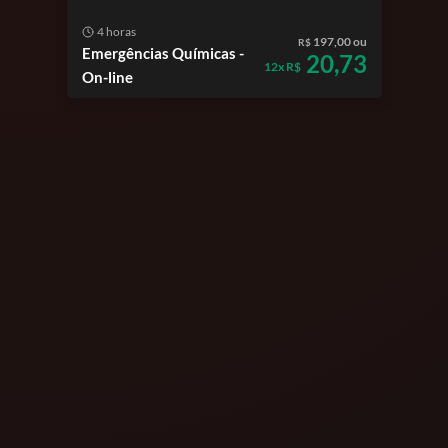
4 horas
197,00 ou
R$
Emergências Químicas -
20,73
12x R$
On-line