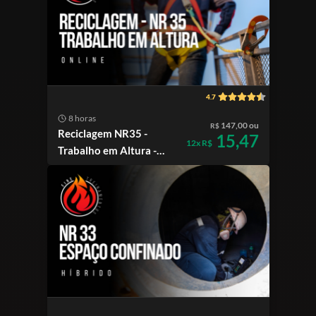
4.7
8 horas
147,00 ou
R$
Reciclagem NR35 -
15,47
12x R$
Trabalho em Altura -
online