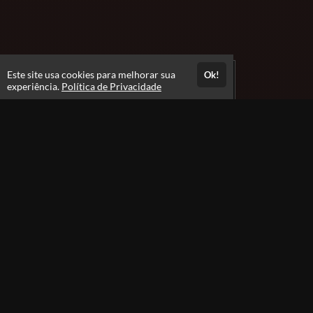
Este site usa cookies para melhorar sua
Ok!
experiência.
Política de Privacidade
Atendimento
De segunda à sexta das 09h às 18h
+5541992884469
Fale Conosco
CNPJ: 66.274.870/0001-67
Páginas