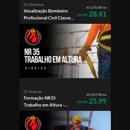
250 horas
270,00 ou
R$
Atualização Bombeiro
28,41
12x R$
Profissional Civil Classe
III
16 horas
247,00 ou
R$
Formação NR35
25,99
12x R$
Trabalho em Altura -
Híbrido