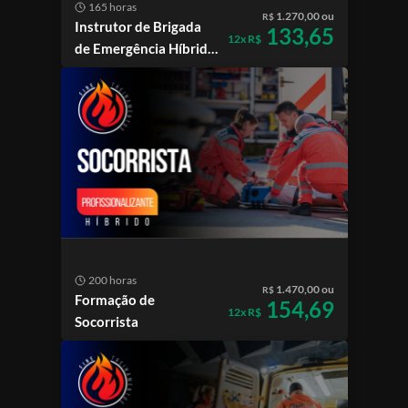
165 horas
1.270,00 ou
R$
Instrutor de Brigada
133,65
12x R$
de Emergência Híbrido
| SC
200 horas
1.470,00 ou
R$
Formação de
154,69
12x R$
Socorrista