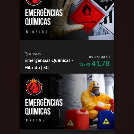
8 horas
397,00 ou
R$
Emergências Químicas -
41,78
12x R$
Híbrido | SC