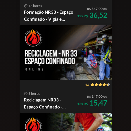
16 horas
347,00 ou
R$
Formação NR33 - Espaço
36,52
12x R$
Confinado - Vigia e
Trabalhador Autorizado
- Híbrido | SC
4.7
8 horas
147,00 ou
R$
Reciclagem NR33 -
15,47
12x R$
Espaço Confinado -
online