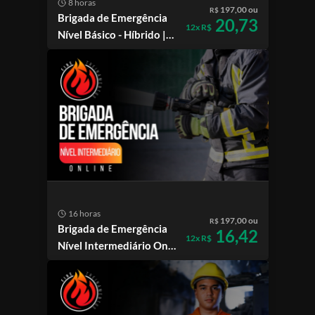
8 horas
197,00 ou
R$
Brigada de Emergência
20,73
12x R$
Nível Básico - Híbrido |
SC
16 horas
197,00 ou
R$
Brigada de Emergência
16,42
12x R$
Nível Intermediário On-
line | SC