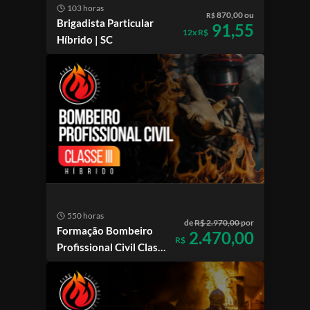
103 horas
870,00 ou
R$
Brigadista Particular
91,55
12x R$
Híbrido | SC
550 horas
de
R$ 2.970,00
por
Formação Bombeiro
2.470,00
R$
Profissional Civil Classe
III