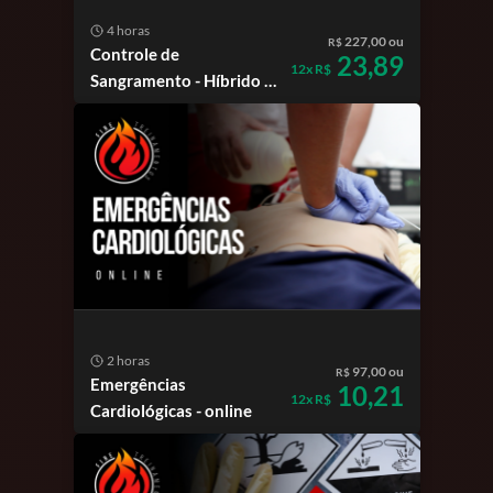
4 horas
227,00 ou
R$
Controle de
23,89
12x R$
Sangramento - Híbrido |
SC
2 horas
97,00 ou
R$
Emergências
10,21
12x R$
Cardiológicas - online