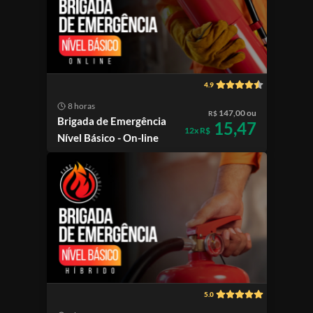
4.9
8 horas
147,00 ou
R$
Brigada de Emergência
15,47
12x R$
Nível Básico - On-line
5.0