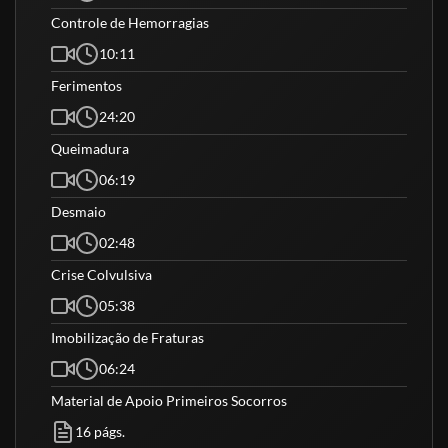
Controle de Hemorragias
10:11
Ferimentos
24:20
Queimadura
06:19
Desmaio
02:48
Crise Colvulsiva
05:38
Imobilização de Fraturas
06:24
Material de Apoio Primeiros Socorros
16 págs.