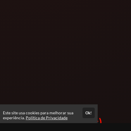
Este site usa cookies para melhorar sua
Ok!
experiência.
Política de Privacidade
Professores(as)