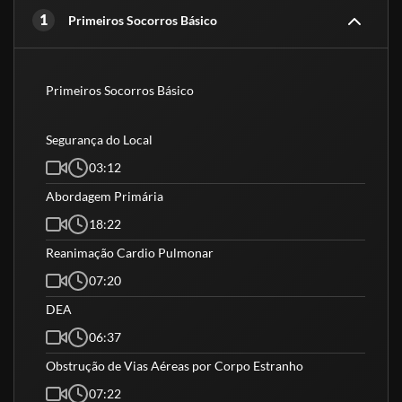
Química do fogo: Combustão, seus elementos e reação em cadeia
1
Primeiros Socorros Básico
Propagação do fogo: Condução, convecção e irradiação
Classes de incêndio: Classificação e características
Primeiros Socorros Básico
Prevenção de incêndio: Técnicas de prevenção
Métodos de extinção: Retirada de combustível, abafamento,
Segurança do Local
resfriamento e quebra da reação
03:12
Agentes extintores: Água, PQS, CO2 e outros
Abordagem Primária
EPI (equipamentos de proteção individual): EPIs necessários para
18:22
proteção
Reanimação Cardio Pulmonar
Equipamentos de combate a incêndio: Extintores, hidrantes,
07:20
mangueiras e acessórios
DEA
Abandono de área: Conhecer as técnicas de abandono de área e
06:37
saída organizada
Obstrução de Vias Aéreas por Corpo Estranho
Pessoas com mobilidade reduzida: técnicas de abordagem,
07:22
cuidados e condução