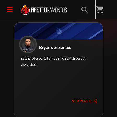
Home
/
Professores(as)
shopping_cart
Bryan dos Santos
Este professor(a) ainda não registrou sua
biografia!
VER PERFIL